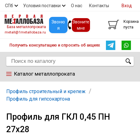
СПб
Условия поставки
О нас
Контакты
Вход
Скидки
Прайс
Покупателям
Контакты
Звоню
Звоните
Корзина
База металлопроката
пуста
я
мне
metall@1metallobaza.ru
Получить консультацию и спросить об акциях
Каталог металлопроката
Арматура
Профиль строительный и крепеж
Профиль для гипсокартона
Труба профильная
Профиль для ГКЛ 0,45 ПН
27х28
Труба