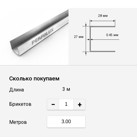
Лист
28 мм
Уголок
0.45 мм
27 мм
Балка
Швеллер
Сколько покупаем
Квадрат
3 м
Длина
Полоса
−
+
Катанка
Метров
Круг