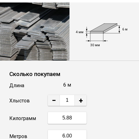
Лист
Уголок
6 м
4 мм
Балка
30 мм
Швеллер
Сколько покупаем
Квадрат
6 м
Длина
Полоса
−
+
Хлыстов
Катанка
Килограмм
Круг
Метров