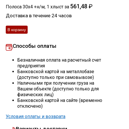
561,48
₽
Полоса 30х4 +н/м
,
1
хлыст
за
Скобо-гибочные изделия
Доставка в течение 24 часов
Остальное
Нержавейка
Способы оплаты
Алюминиевый прокат
Безналичная оплата на расчетный счет
предприятия
Банковской картой на металлобазе
(доступно только при самовывозе)
Наличными при получении груза на
Вашем объекте (доступно только для
физических лиц)
Банковской картой на сайте (временно
отключено)
Условия оплаты и возврата
Варианты доставки