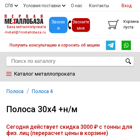
СПб
Условия поставки
О нас
Контакты
Вход
Скидки
Прайс
Покупателям
Контакты
Звоню
Звоните
Корзина
База металлопроката
пуста
я
мне
metall@1metallobaza.ru
Получить консультацию и спросить об акциях
Каталог металлопроката
Арматура
Полоса
Полоса 4
Полоса 30х4 +н/м
Труба профильная
Сегодня действует скидка 3000 ₽ с тонны для
Труба
физ. лиц (перерасчет цены в корзине)