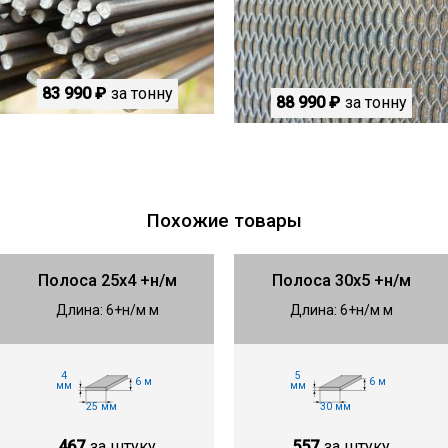
83 990 ₽
за тонну
88 990 ₽
за тонну
Похожие товары
Полоса 25х4 +н/м
Полоса 30х5 +н/м
Длина: 6+н/м м
Длина: 6+н/м м
4
5
6 м
6 м
мм
мм
25 мм
30 мм
467
за штуку
557
за штуку