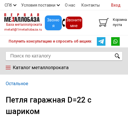
СПб
Условия поставки
О нас
Контакты
Вход
Скидки
Прайс
Покупателям
Контакты
Звоню
Звоните
Корзина
База металлопроката
пуста
я
мне
metall@1metallobaza.ru
Получить консультацию и спросить об акциях
Каталог металлопроката
Арматура
Остальное
Петля гаражная D=22 с
Труба профильная
шариком
Труба