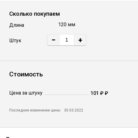
Лист
Сколько покупаем
Уголок
120 мм
Длина
−
+
Штук
Балка
Швеллер
Стоимость
Квадрат
Цена за штуку
101 ₽ ₽
Полоса
Последнее изменение цены:
30.03.2022
Катанка
Круг