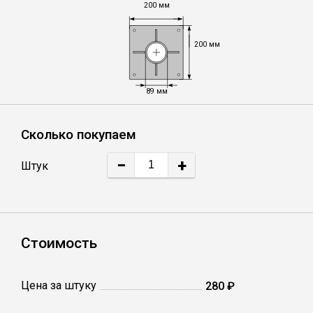
200 мм
Лист
200 мм
Уголок
89 мм
Балка
Сколько покупаем
Швеллер
−
+
Штук
Квадрат
Полоса
Стоимость
Катанка
Цена за штуку
280 ₽
Круг