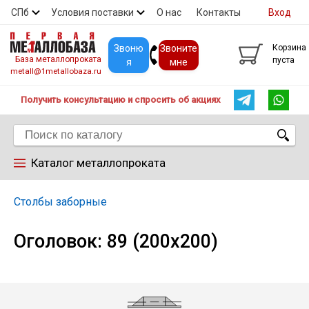
СПб
Условия поставки
О нас
Контакты
Вход
Скидки
Прайс
Покупателям
Контакты
Звоню
Звоните
Корзина
База металлопроката
пуста
я
мне
metall@1metallobaza.ru
Получить консультацию и спросить об акциях
Каталог металлопроката
Арматура
Столбы заборные
Оголовок: 89 (200x200)
Труба профильная
Труба