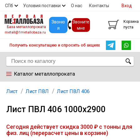
СПб
Условия поставки
О нас
Контакты
Вход
Скидки
Прайс
Покупателям
Контакты
Звоню
Звоните
Корзина
База металлопроката
пуста
я
мне
metall@1metallobaza.ru
Получить консультацию и спросить об акциях
Каталог металлопроката
Арматура
Лист
Лист ПВЛ
Лист ПВЛ 406
Лист ПВЛ 406 1000х2900
Труба профильная
Сегодня действует скидка 3000 ₽ с тонны для
Труба
физ. лиц (перерасчет цены в корзине)