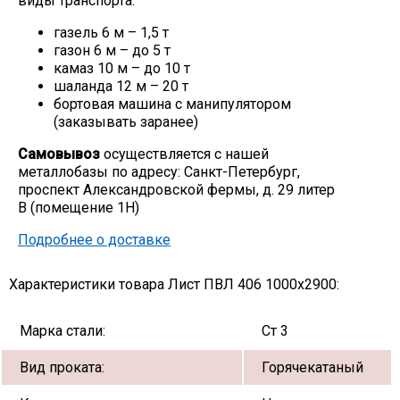
виды транспорта:
Скобо-гибочные изделия
газель 6 м – 1,5 т
газон 6 м – до 5 т
камаз 10 м – до 10 т
Остальное
шаланда 12 м – 20 т
бортовая машина с манипулятором
(заказывать заранее)
Нержавейка
Самовывоз
осуществляется с нашей
металлобазы по адресу: Санкт-Петербург,
Алюминиевый прокат
проспект Александровской фермы, д. 29 литер
В (помещение 1Н)
Подробнее о доставке
Характеристики товара Лист ПВЛ 406 1000х2900:
Марка стали:
Ст 3
Вид проката:
Горячекатаный