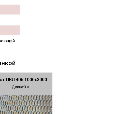
веющий
енкой
ст ПВЛ 406 1000х3000
Длина
3