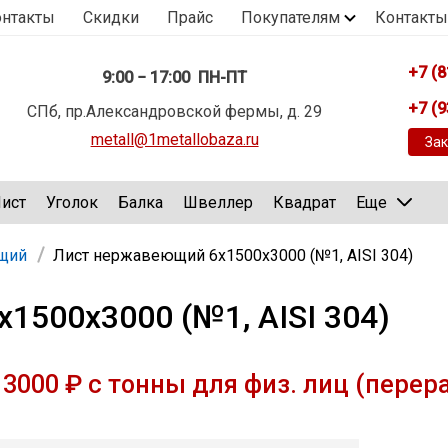
онтакты
Скидки
Прайс
Покупателям
Контакты
+7 (8
9:00 − 17:00 ПН-ПТ
+7 (9
СПб, пр.Александровской фермы, д. 29
metall@1metallobaza.ru
Зак
ист
Уголок
Балка
Швеллер
Квадрат
Еще
щий
Лист нержавеющий 6х1500х3000 (№1, AISI 304)
1500х3000 (№1, AISI 304)
3000 ₽ с тонны для физ. лиц (перер