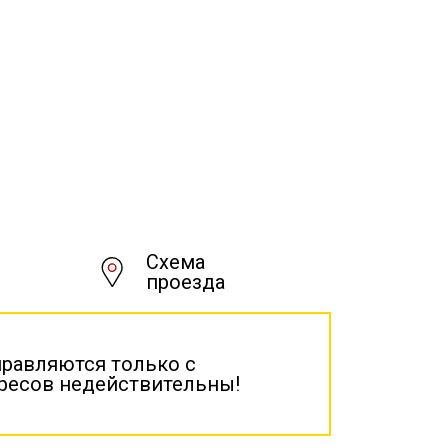
Схема
проезда
правляются только с
дресов недействительны!