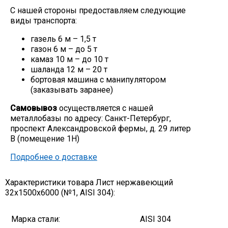
С нашей стороны предоставляем следующие
Скобо-гибочные изделия
виды транспорта:
газель 6 м – 1,5 т
Остальное
газон 6 м – до 5 т
камаз 10 м – до 10 т
шаланда 12 м – 20 т
Нержавейка
бортовая машина с манипулятором
(заказывать заранее)
Алюминиевый прокат
Самовывоз
осуществляется с нашей
металлобазы по адресу: Санкт-Петербург,
проспект Александровской фермы, д. 29 литер
В (помещение 1Н)
Подробнее о доставке
Характеристики товара Лист нержавеющий
32х1500х6000 (№1, AISI 304):
Марка стали:
AISI 304