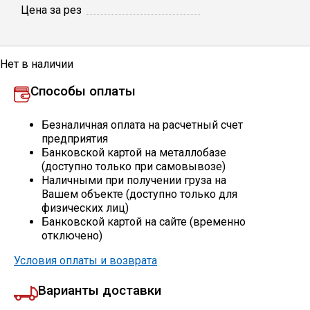
Цена за рез
Профлист
Нет в наличии
Винтовые сваи
Способы оплаты
Столбы заборные
Безналичная оплата на расчетный счет
предприятия
Банковской картой на металлобазе
(доступно только при самовывозе)
Сетка кладочная
Наличными при получении груза на
Вашем объекте (доступно только для
физических лиц)
Круги абразивные
Банковской картой на сайте (временно
отключено)
Электроды
Условия оплаты и возврата
Варианты доставки
Проволока