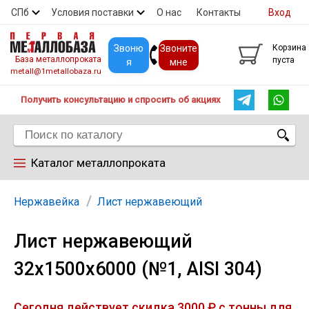
СПб
Условия поставки
О нас
Контакты
Вход
Скидки
Прайс
Покупателям
Контакты
Звоню
Звоните
Корзина
База металлопроката
пуста
я
мне
metall@1metallobaza.ru
Получить консультацию и спросить об акциях
Каталог металлопроката
Арматура
Нержавейка
Лист нержавеющий
Лист нержавеющий
Труба профильная
32х1500х6000 (№1, AISI 304)
Труба
Сегодня действует скидка 3000 ₽ с тонны для