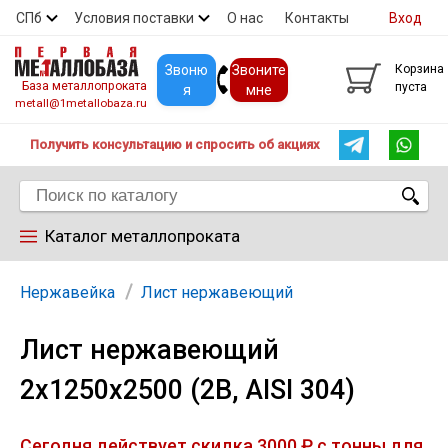
СПб
Условия поставки
О нас
Контакты
Вход
Скидки
Прайс
Покупателям
Контакты
Звоню
Звоните
Корзина
База металлопроката
пуста
я
мне
metall@1metallobaza.ru
Получить консультацию и спросить об акциях
Каталог металлопроката
Арматура
Нержавейка
Лист нержавеющий
Лист нержавеющий
Труба профильная
2х1250х2500 (2В, AISI 304)
Труба
Сегодня действует скидка 3000 ₽ с тонны для