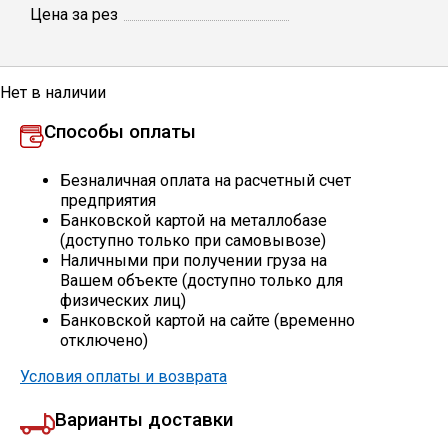
Цена за рез
Профлист
Нет в наличии
Винтовые сваи
Способы оплаты
Столбы заборные
Безналичная оплата на расчетный счет
предприятия
Банковской картой на металлобазе
(доступно только при самовывозе)
Сетка кладочная
Наличными при получении груза на
Вашем объекте (доступно только для
физических лиц)
Круги абразивные
Банковской картой на сайте (временно
отключено)
Электроды
Условия оплаты и возврата
Варианты доставки
Проволока