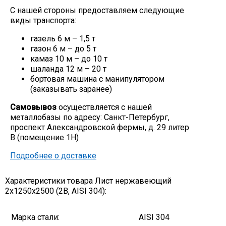
С нашей стороны предоставляем следующие
Скобо-гибочные изделия
виды транспорта:
газель 6 м – 1,5 т
Остальное
газон 6 м – до 5 т
камаз 10 м – до 10 т
шаланда 12 м – 20 т
Нержавейка
бортовая машина с манипулятором
(заказывать заранее)
Алюминиевый прокат
Самовывоз
осуществляется с нашей
металлобазы по адресу: Санкт-Петербург,
проспект Александровской фермы, д. 29 литер
В (помещение 1Н)
Подробнее о доставке
Характеристики товара Лист нержавеющий
2х1250х2500 (2В, AISI 304):
Марка стали:
AISI 304