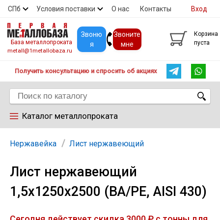
СПб
Условия поставки
О нас
Контакты
Вход
Скидки
Прайс
Покупателям
Контакты
Звоню
Звоните
Корзина
База металлопроката
пуста
я
мне
metall@1metallobaza.ru
Получить консультацию и спросить об акциях
Каталог металлопроката
Арматура
Нержавейка
Лист нержавеющий
Лист нержавеющий
Труба профильная
1,5х1250х2500 (ВА/РЕ, AISI 430)
Труба
Сегодня действует скидка 3000 ₽ с тонны для