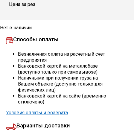
Цена за рез
Профлист
Нет в наличии
Винтовые сваи
Способы оплаты
Столбы заборные
Безналичная оплата на расчетный счет
предприятия
Банковской картой на металлобазе
(доступно только при самовывозе)
Сетка кладочная
Наличными при получении груза на
Вашем объекте (доступно только для
физических лиц)
Круги абразивные
Банковской картой на сайте (временно
отключено)
Электроды
Условия оплаты и возврата
Варианты доставки
Проволока