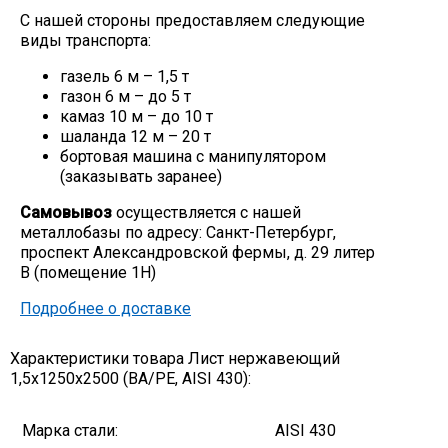
С нашей стороны предоставляем следующие
Скобо-гибочные изделия
виды транспорта:
газель 6 м – 1,5 т
Остальное
газон 6 м – до 5 т
камаз 10 м – до 10 т
шаланда 12 м – 20 т
Нержавейка
бортовая машина с манипулятором
(заказывать заранее)
Алюминиевый прокат
Самовывоз
осуществляется с нашей
металлобазы по адресу: Санкт-Петербург,
проспект Александровской фермы, д. 29 литер
В (помещение 1Н)
Подробнее о доставке
Характеристики товара Лист нержавеющий
1,5х1250х2500 (ВА/РЕ, AISI 430):
Марка стали:
AISI 430