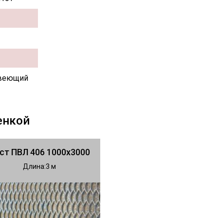
веющий
енкой
ст ПВЛ 406 1000х3000
Длина
3