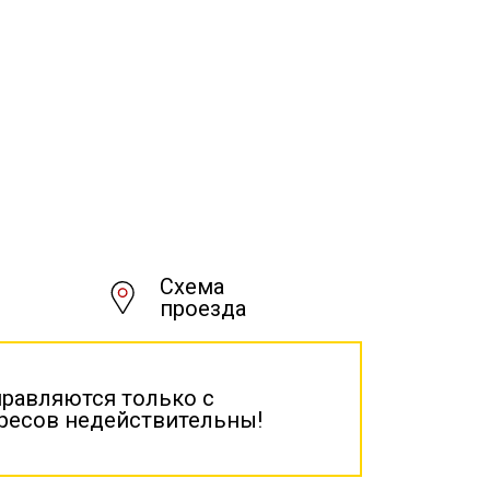
Схема
проезда
правляются только с
дресов недействительны!