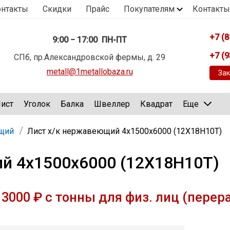
онтакты
Скидки
Прайс
Покупателям
Контакты
+7 (8
9:00 − 17:00 ПН-ПТ
+7 (9
СПб, пр.Александровской фермы, д. 29
metall@1metallobaza.ru
Зак
ист
Уголок
Балка
Швеллер
Квадрат
Еще
щий
Лист х/к нержавеющий 4х1500х6000 (12Х18Н10Т)
й 4х1500х6000 (12Х18Н10Т)
3000 ₽ с тонны для физ. лиц (перер