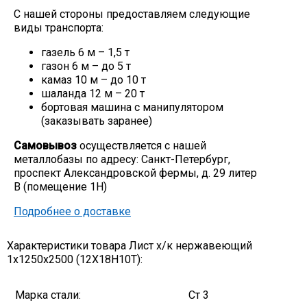
С нашей стороны предоставляем следующие
Скобо-гибочные изделия
виды транспорта:
газель 6 м – 1,5 т
Остальное
газон 6 м – до 5 т
камаз 10 м – до 10 т
шаланда 12 м – 20 т
Нержавейка
бортовая машина с манипулятором
(заказывать заранее)
Алюминиевый прокат
Самовывоз
осуществляется с нашей
металлобазы по адресу: Санкт-Петербург,
проспект Александровской фермы, д. 29 литер
В (помещение 1Н)
Подробнее о доставке
Характеристики товара Лист х/к нержавеющий
1х1250х2500 (12Х18Н10Т):
Марка стали:
Ст 3