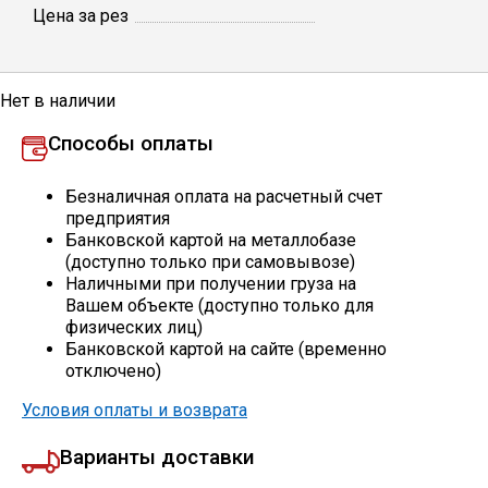
Цена за рез
Профлист
Нет в наличии
Винтовые сваи
Способы оплаты
Столбы заборные
Безналичная оплата на расчетный счет
предприятия
Банковской картой на металлобазе
(доступно только при самовывозе)
Сетка кладочная
Наличными при получении груза на
Вашем объекте (доступно только для
физических лиц)
Круги абразивные
Банковской картой на сайте (временно
отключено)
Электроды
Условия оплаты и возврата
Варианты доставки
Проволока