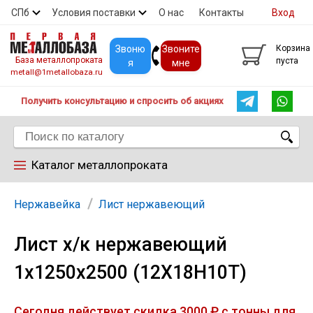
СПб
Условия поставки
О нас
Контакты
Вход
Скидки
Прайс
Покупателям
Контакты
Звоню
Звоните
Корзина
База металлопроката
пуста
я
мне
metall@1metallobaza.ru
Получить консультацию и спросить об акциях
Каталог металлопроката
Арматура
Нержавейка
Лист нержавеющий
Лист х/к нержавеющий
Труба профильная
1х1250х2500 (12Х18Н10Т)
Труба
Сегодня действует скидка 3000 ₽ с тонны для