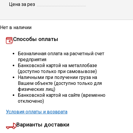
Цена за рез
Профлист
Нет в наличии
Винтовые сваи
Способы оплаты
Столбы заборные
Безналичная оплата на расчетный счет
предприятия
Банковской картой на металлобазе
(доступно только при самовывозе)
Сетка кладочная
Наличными при получении груза на
Вашем объекте (доступно только для
физических лиц)
Круги абразивные
Банковской картой на сайте (временно
отключено)
Электроды
Условия оплаты и возврата
Варианты доставки
Проволока