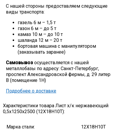
С нашей стороны предоставляем следующие
Скобо-гибочные изделия
виды транспорта:
газель 6 м – 1,5 т
Остальное
газон 6 м – до 5 т
камаз 10 м – до 10 т
шаланда 12 м – 20 т
Нержавейка
бортовая машина с манипулятором
(заказывать заранее)
Алюминиевый прокат
Самовывоз
осуществляется с нашей
металлобазы по адресу: Санкт-Петербург,
проспект Александровской фермы, д. 29 литер
В (помещение 1Н)
Подробнее о доставке
Характеристики товара Лист х/к нержавеющий
0,5х1250х2500 (12Х18Н10Т):
Марка стали:
12Х18Н10Т