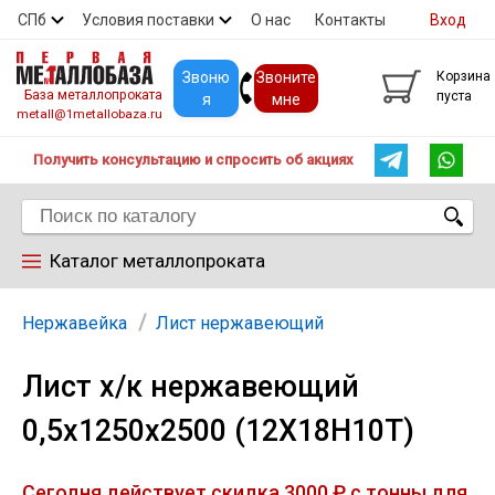
СПб
Условия поставки
О нас
Контакты
Вход
Скидки
Прайс
Покупателям
Контакты
Звоню
Звоните
Корзина
База металлопроката
пуста
я
мне
metall@1metallobaza.ru
Получить консультацию и спросить об акциях
Каталог металлопроката
Арматура
Нержавейка
Лист нержавеющий
Лист х/к нержавеющий
Труба профильная
0,5х1250х2500 (12Х18Н10Т)
Труба
Сегодня действует скидка 3000 ₽ с тонны для