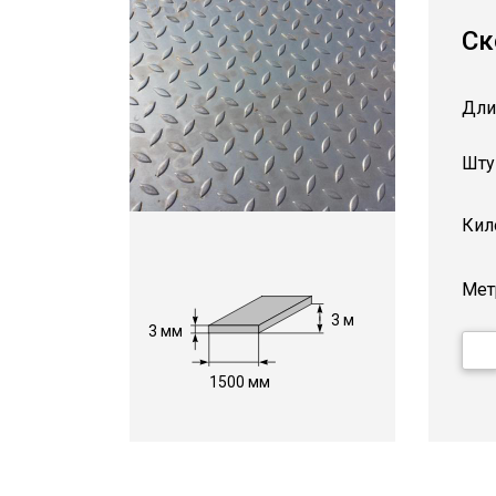
Ск
Дли
Шту
Кил
Мет
3 м
3 мм
1500 мм