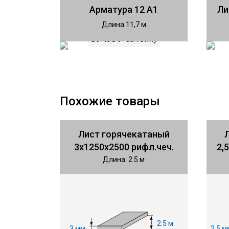
Арматура 12 А1
Ли
Длина
11,7
81 490 ₽
за тонну
Похожие товары
Лист горячекатаный
3х1250х2500 рифл.чеч.
2,
Длина: 2.5 м
2.5 м
3 мм
2.5 м