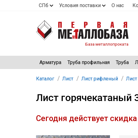
СПб
Условия поставки
О нас
К
База металлопроката
Арматура
Труба профильная
Труба
Л
Каталог
Лист
Лист рифленый
Лист
Лист горячекатаный 3
Сегодня действует скидка 