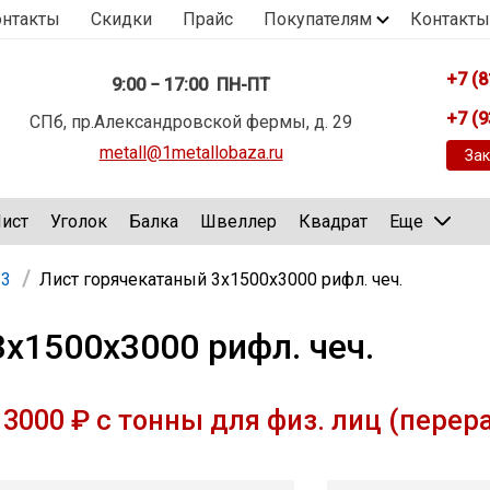
онтакты
Скидки
Прайс
Покупателям
Контакты
+7 (8
9:00 − 17:00 ПН-ПТ
+7 (9
СПб, пр.Александровской фермы, д. 29
metall@1metallobaza.ru
Зак
ист
Уголок
Балка
Швеллер
Квадрат
Еще
 3
Лист горячекатаный 3х1500х3000 рифл. чеч.
х1500х3000 рифл. чеч.
3000 ₽ с тонны для физ. лиц (перер