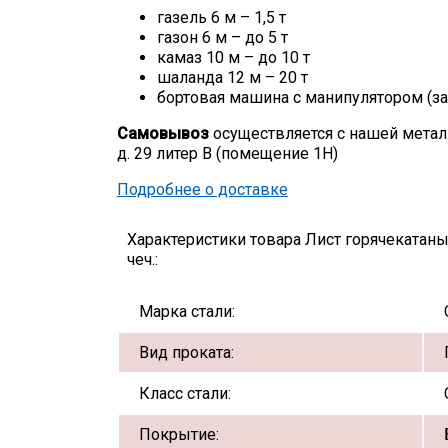
газель 6 м – 1,5 т
газон 6 м – до 5 т
камаз 10 м – до 10 т
шаланда 12 м – 20 т
бортовая машина с манипулятором (за
Самовывоз
осуществляется с нашей метал
д. 29 литер В (помещение 1Н)
Подробнее о доставке
Характеристики товара Лист горячекатан
чеч.:
Марка стали:
Вид проката:
Класс стали:
Покрытие: