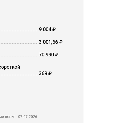
9 004 ₽
3 001,66 ₽
70 990 ₽
 короткой
369 ₽
ие цены:
07.07.2026