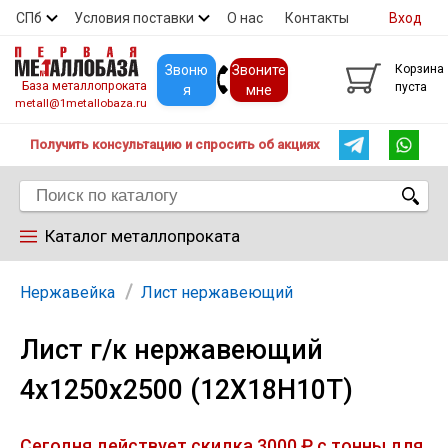
СПб
Условия поставки
О нас
Контакты
Вход
Скидки
Прайс
Покупателям
Контакты
Звоню
Звоните
Корзина
База металлопроката
пуста
я
мне
metall@1metallobaza.ru
Получить консультацию и спросить об акциях
Каталог металлопроката
Арматура
Нержавейка
Лист нержавеющий
Лист г/к нержавеющий
Труба профильная
4х1250х2500 (12Х18Н10Т)
Труба
Сегодня действует скидка 3000 ₽ с тонны для