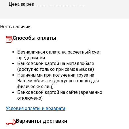
Цена за рез
Профлист
Нет в наличии
Винтовые сваи
Способы оплаты
Столбы заборные
Безналичная оплата на расчетный счет
предприятия
Банковской картой на металлобазе
(доступно только при самовывозе)
Сетка кладочная
Наличными при получении груза на
Вашем объекте (доступно только для
физических лиц)
Круги абразивные
Банковской картой на сайте (временно
отключено)
Электроды
Условия оплаты и возврата
Варианты доставки
Проволока