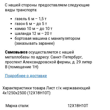
С нашей стороны предоставляем следующие
Скобо-гибочные изделия
виды транспорта:
газель 6 м – 1,5 т
Остальное
газон 6 м – до 5 т
камаз 10 м – до 10 т
шаланда 12 м – 20 т
Нержавейка
бортовая машина с манипулятором
(заказывать заранее)
Алюминиевый прокат
Самовывоз
осуществляется с нашей
металлобазы по адресу: Санкт-Петербург,
проспект Александровской фермы, д. 29 литер
В (помещение 1Н)
Подробнее о доставке
Характеристики товара Лист г/к нержавеющий
4х1250х2500 (12Х18Н10Т):
Марка стали:
12Х18Н10Т