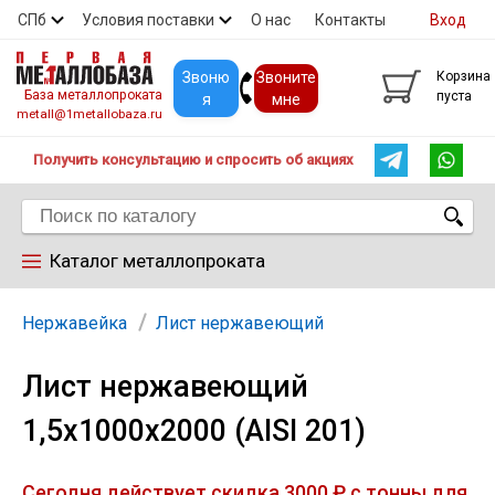
СПб
Условия поставки
О нас
Контакты
Вход
Скидки
Прайс
Покупателям
Контакты
Звоню
Звоните
Корзина
База металлопроката
пуста
я
мне
metall@1metallobaza.ru
Получить консультацию и спросить об акциях
Каталог металлопроката
Арматура
Нержавейка
Лист нержавеющий
Лист нержавеющий
Труба профильная
1,5х1000х2000 (AISI 201)
Труба
Сегодня действует скидка 3000 ₽ с тонны для