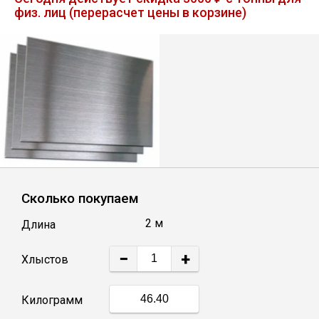
физ. лиц (перерасчет цены в корзине)
Лист
Уголок
Балка
Швеллер
Квадрат
Сколько покупаем
2 м
Длина
Полоса
−
+
Хлыстов
Катанка
Килограмм
Круг