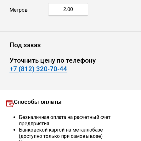
Метров
Профлист
Винтовые сваи
Под заказ
Столбы заборные
Уточнить цену по телефону
+7 (812) 320-70-44
Сетка кладочная
Круги абразивные
Способы оплаты
Электроды
Безналичная оплата на расчетный счет
предприятия
Банковской картой на металлобазе
Проволока
(доступно только при самовывозе)