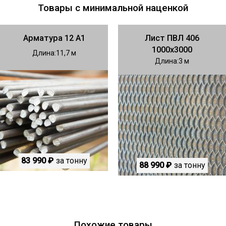
Товары с минимальной наценкой
Арматура 12 А1
Лист ПВЛ 406
1000х3000
Длина
11,7
Длина
3
83 990 ₽
за тонну
88 990 ₽
за тонну
Похожие товары