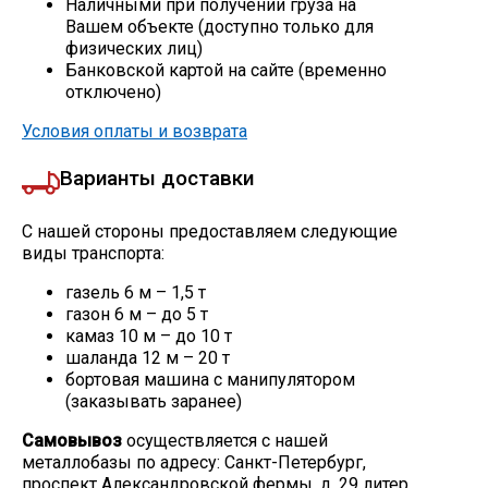
Наличными при получении груза на
Вашем объекте (доступно только для
Скобо-гибочные изделия
физических лиц)
Банковской картой на сайте (временно
отключено)
Остальное
Условия оплаты и возврата
Нержавейка
Варианты доставки
Алюминиевый прокат
С нашей стороны предоставляем следующие
виды транспорта:
газель 6 м – 1,5 т
газон 6 м – до 5 т
камаз 10 м – до 10 т
шаланда 12 м – 20 т
бортовая машина с манипулятором
(заказывать заранее)
Самовывоз
осуществляется с нашей
металлобазы по адресу: Санкт-Петербург,
проспект Александровской фермы, д. 29 литер