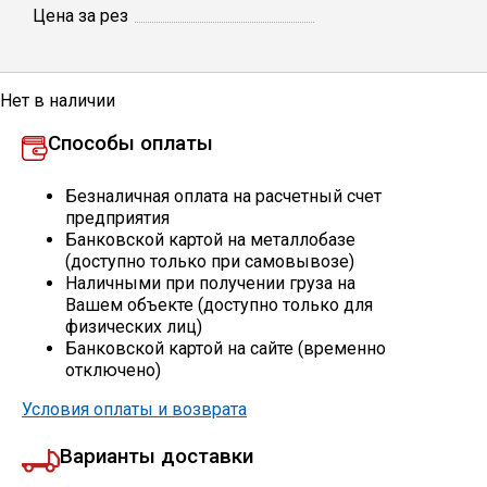
Цена за рез
Профлист
Нет в наличии
Винтовые сваи
Способы оплаты
Столбы заборные
Безналичная оплата на расчетный счет
предприятия
Банковской картой на металлобазе
(доступно только при самовывозе)
Сетка кладочная
Наличными при получении груза на
Вашем объекте (доступно только для
физических лиц)
Круги абразивные
Банковской картой на сайте (временно
отключено)
Электроды
Условия оплаты и возврата
Варианты доставки
Проволока