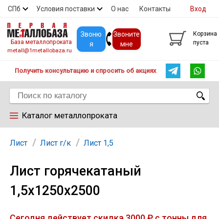
СПб
Условия поставки
О нас
Контакты
Вход
Скидки
Прайс
Покупателям
Контакты
Звоню
Звоните
Корзина
База металлопроката
пуста
я
мне
metall@1metallobaza.ru
Получить консультацию и спросить об акциях
Каталог металлопроката
Арматура
Лист
Лист г/к
Лист 1,5
Лист горячекатаный
Труба профильная
1,5х1250х2500
Труба
Сегодня действует скидка 3000 ₽ с тонны для