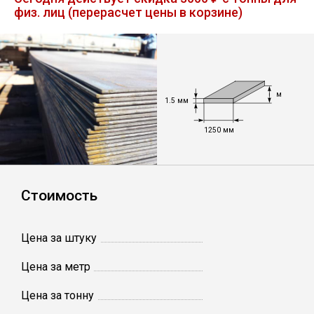
физ. лиц (перерасчет цены в корзине)
Лист
Уголок
м
Балка
1.5 мм
1250 мм
Швеллер
Квадрат
Стоимость
Полоса
Цена за штуку
Катанка
Цена за метр
Цена за тонну
Круг