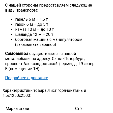
С нашей стороны предоставляем следующие
Скобо-гибочные изделия
виды транспорта:
газель 6 м – 1,5 т
Остальное
газон 6 м – до 5 т
камаз 10 м – до 10 т
шаланда 12 м – 20 т
Нержавейка
бортовая машина с манипулятором
(заказывать заранее)
Алюминиевый прокат
Самовывоз
осуществляется с нашей
металлобазы по адресу: Санкт-Петербург,
проспект Александровской фермы, д. 29 литер
В (помещение 1Н)
Подробнее о доставке
Характеристики товара Лист горячекатаный
1,5х1250х2500:
Марка стали:
Ст 3