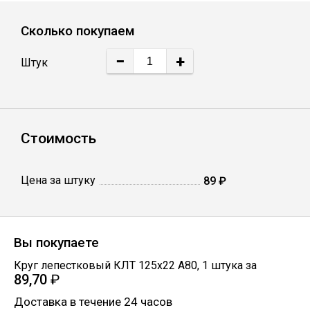
Лист
Сколько покупаем
Уголок
−
+
Штук
Балка
Стоимость
Швеллер
Квадрат
Цена за штуку
89 ₽
Полоса
Вы покупаете
Катанка
Круг лепестковый КЛТ 125х22 А80
,
1
штука
за
89,70
₽
Доставка в течение 24 часов
Круг