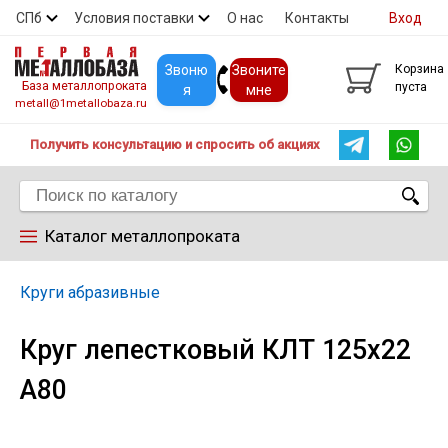
СПб
Условия поставки
О нас
Контакты
Вход
Скидки
Прайс
Покупателям
Контакты
Звоню
Звоните
Корзина
База металлопроката
пуста
я
мне
metall@1metallobaza.ru
Получить консультацию и спросить об акциях
Каталог металлопроката
Арматура
Круги абразивные
Круг лепестковый КЛТ 125х22
Труба профильная
А80
Труба