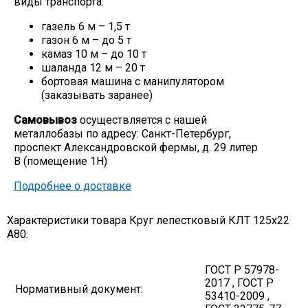
виды транспорта:
Скобо-гибочные изделия
газель 6 м – 1,5 т
газон 6 м – до 5 т
камаз 10 м – до 10 т
Остальное
шаланда 12 м – 20 т
бортовая машина с манипулятором
(заказывать заранее)
Нержавейка
Самовывоз
осуществляется с нашей
металлобазы по адресу: Санкт-Петербург,
Алюминиевый прокат
проспект Александровской фермы, д. 29 литер
В (помещение 1Н)
Подробнее о доставке
Характеристики товара Круг лепестковый КЛТ 125х22
А80:
ГОСТ Р 57978-
2017 , ГОСТ Р
Нормативный документ:
53410-2009 ,