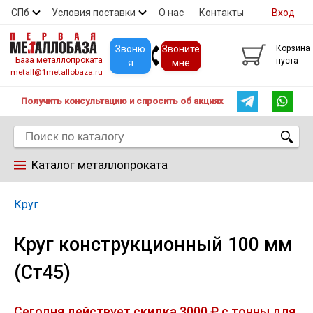
СПб
Условия поставки
О нас
Контакты
Вход
Скидки
Прайс
Покупателям
Контакты
Звоню
Звоните
Корзина
База металлопроката
пуста
я
мне
metall@1metallobaza.ru
Получить консультацию и спросить об акциях
Каталог металлопроката
Арматура
Круг
Круг конструкционный 100 мм
Труба профильная
(Ст45)
Труба
Сегодня действует скидка 3000 ₽ с тонны для