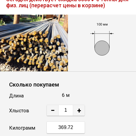
физ. лиц (перерасчет цены в корзине)
Лист
Уголок
100 мм
Балка
Швеллер
Квадрат
Сколько покупаем
6 м
Длина
Полоса
−
+
Хлыстов
Катанка
Килограмм
Круг