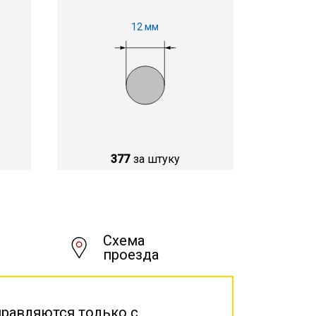
12 мм
377
за штуку
Схема
проезда
правляются только с