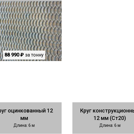
88 990 ₽
за тонну
руг оцинкованный 12
Круг конструкционн
мм
12 мм (Ст20)
Длина: 6 м
Длина: 6 м