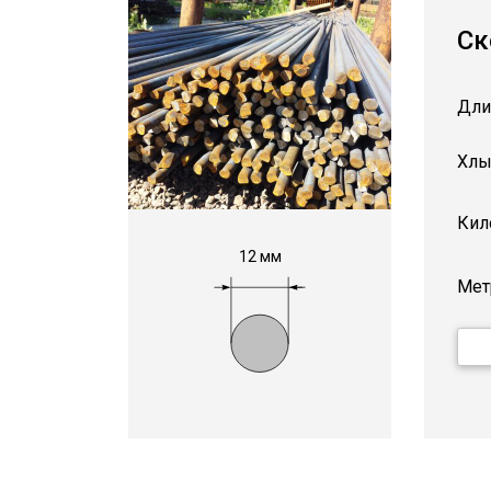
Ск
Дли
Хлы
Кил
12 мм
Мет