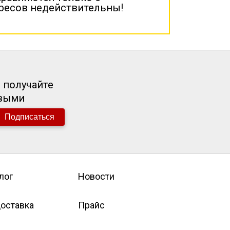
дресов недействительны!
 получайте
рвыми
Подписаться
лог
Новости
оставка
Прайс