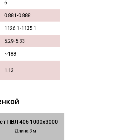
6
0.881-0.888
1126.1-1135.1
5.29-5.33
~188
1.13
енкой
ст ПВЛ 406 1000х3000
Длина
3