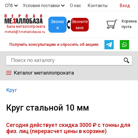
СПб
Условия поставки
О нас
Контакты
Вход
Скидки
Прайс
Покупателям
Контакты
Звоню
Звоните
Корзина
База металлопроката
пуста
я
мне
metall@1metallobaza.ru
Получить консультацию и спросить об акциях
Каталог металлопроката
Арматура
Круг
Круг стальной 10 мм
Труба профильная
Сегодня действует скидка 3000 ₽ с тонны для
Труба
физ. лиц (перерасчет цены в корзине)