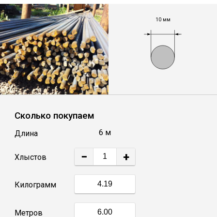
Лист
10 мм
Уголок
Балка
Швеллер
Сколько покупаем
Квадрат
6 м
Длина
Полоса
−
+
Хлыстов
Катанка
Килограмм
Круг
Метров