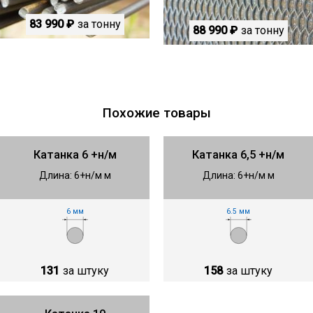
83 990 ₽
за тонну
88 990 ₽
за тонну
Похожие товары
Катанка 6 +н/м
Катанка 6,5 +н/м
Длина: 6+н/м м
Длина: 6+н/м м
6 мм
6.5 мм
131
за штуку
158
за штуку