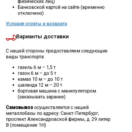
физических лиц)
Банковской картой на сайте (временно
Скобо-гибочные изделия
отключено)
Условия оплаты и возврата
Остальное
Варианты доставки
Нержавейка
С нашей стороны предоставляем следующие
виды транспорта:
Алюминиевый прокат
газель 6 м – 1,5 т
газон 6 м – до 5 т
камаз 10 м – до 10 т
шаланда 12 м – 20 т
бортовая машина с манипулятором
(заказывать заранее)
Самовывоз
осуществляется с нашей
металлобазы по адресу: Санкт-Петербург,
проспект Александровской фермы, д. 29 литер
В (помещение 1Н)