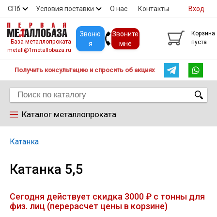
СПб
Условия поставки
О нас
Контакты
Вход
Скидки
Прайс
Покупателям
Контакты
Звоню
Звоните
Корзина
База металлопроката
пуста
я
мне
metall@1metallobaza.ru
Получить консультацию и спросить об акциях
Каталог металлопроката
Арматура
Катанка
Катанка 5,5
Труба профильная
Сегодня действует скидка 3000 ₽ с тонны для
Труба
физ. лиц (перерасчет цены в корзине)