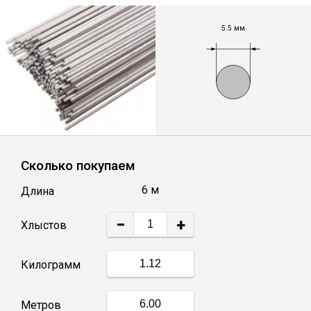
Лист
5.5 мм
Уголок
Балка
Швеллер
Сколько покупаем
Квадрат
6 м
Длина
Полоса
−
+
Хлыстов
Катанка
Килограмм
Круг
Метров