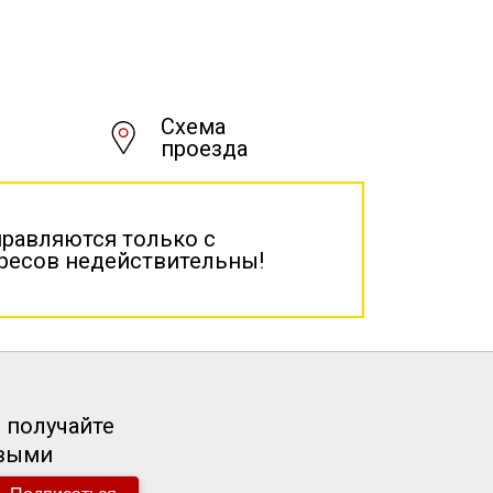
Схема
проезда
правляются только с
дресов недействительны!
 получайте
рвыми