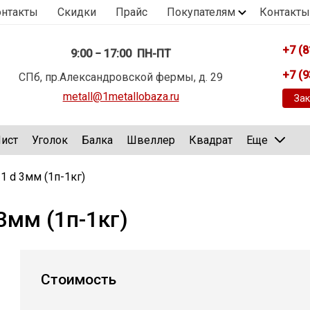
онтакты
Скидки
Прайс
Покупателям
Контакты
+7 (8
9:00 − 17:00 ПН-ПТ
+7 (9
СПб, пр.Александровской фермы, д. 29
metall@1metallobaza.ru
Зак
ист
Уголок
Балка
Швеллер
Квадрат
Еще
 d 3мм (1п-1кг)
3мм (1п-1кг)
Стоимость