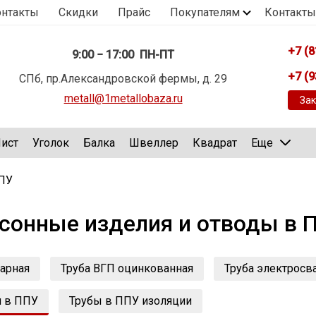
онтакты
Скидки
Прайс
Покупателям
Контакты
+7 (8
9:00 − 17:00 ПН-ПТ
+7 (9
СПб, пр.Александровской фермы, д. 29
metall@1metallobaza.ru
Зак
ист
Уголок
Балка
Швеллер
Квадрат
Еще
ППУ
сонные изделия и отводы в 
варная
Труба ВГП оцинкованная
Труба электросв
я в ППУ
Трубы в ППУ изоляции