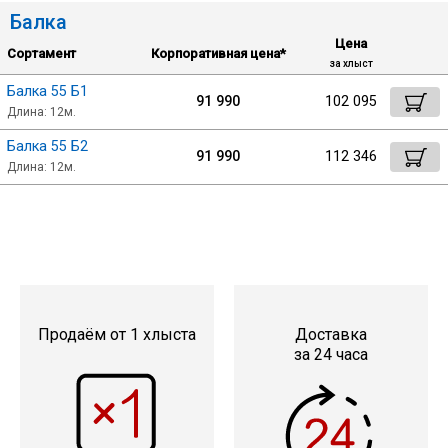
Балка
Лист
Цена
Сортамент
Корпоративная цена*
за хлыст
Уголок
Балка 55 Б1
91 990
102 095
Длина: 12м.
Балка
Балка 55 Б2
91 990
112 346
Длина: 12м.
Швеллер
Квадрат
Полоса
Продаём от 1 хлыста
Доставка
за 24 часа
Катанка
Круг