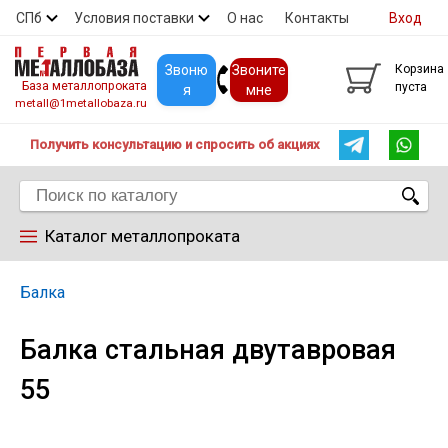
СПб
Условия поставки
О нас
Контакты
Вход
Скидки
Прайс
Покупателям
Контакты
Звоню
Звоните
Корзина
База металлопроката
пуста
я
мне
metall@1metallobaza.ru
Получить консультацию и спросить об акциях
Каталог металлопроката
Арматура
Балка
Балка стальная двутавровая
Труба профильная
55
Труба