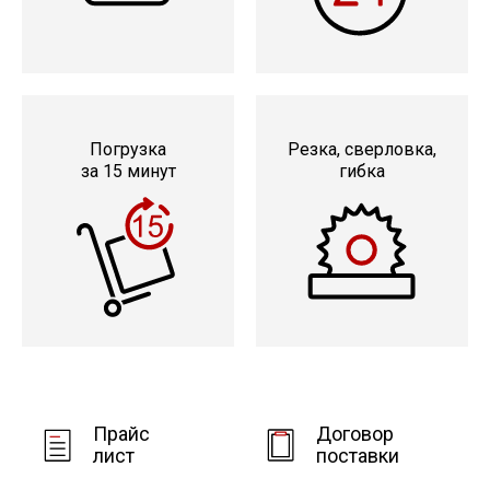
Профлист
Винтовые сваи
Погрузка
Резка, сверловка,
за 15 минут
гибка
Столбы заборные
Сетка кладочная
Круги абразивные
Электроды
Прайс
Договор
лист
поставки
Проволока