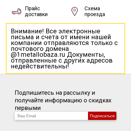
Прайс
Схема
Скобо-гибочные изделия
доставки
проезда
Остальное
Внимание! Все электронные
письма и счета от имени нашей
компании отправляются только с
Нержавейка
почтового домена
@1metallobaza.ru Документы,
отправленные с других адресов
Алюминиевый прокат
недействительны!
Подпишитесь на рассылку и
получайте информацию о скидках
первыми
Подписаться