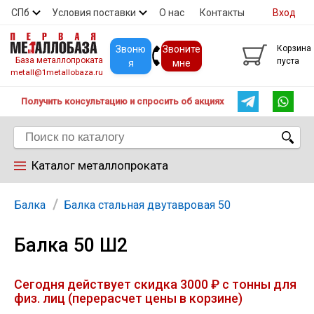
СПб
Условия поставки
О нас
Контакты
Вход
Скидки
Прайс
Покупателям
Контакты
Звоню
Звоните
Корзина
База металлопроката
пуста
я
мне
metall@1metallobaza.ru
Получить консультацию и спросить об акциях
Каталог металлопроката
Арматура
Балка
Балка стальная двутавровая 50
Балка 50 Ш2
Труба профильная
Сегодня действует скидка 3000 ₽ с тонны для
Труба
физ. лиц (перерасчет цены в корзине)