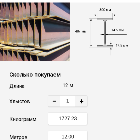
Лист
300 мм
Уголок
14.5 мм
487 мм
Балка
17.5 мм
Швеллер
Сколько покупаем
Квадрат
12 м
Длина
Полоса
−
+
Хлыстов
Катанка
Килограмм
Круг
Метров