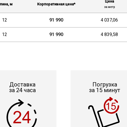
Цена
лина, м
Корпоративная цена*
за метр
12
91 990
4 037,06
12
91 990
4 839,58
Доставка
Погрузка
за 24 часа
за 15 минут