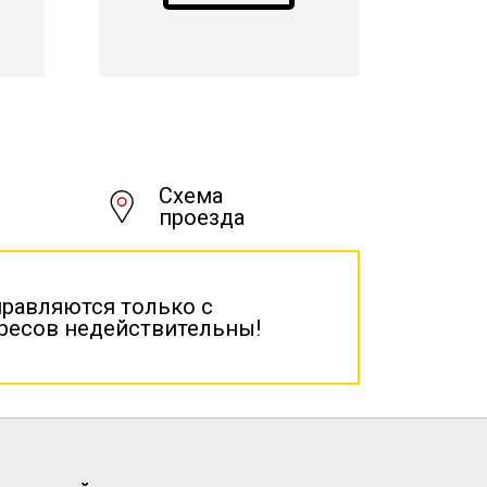
Схема
проезда
правляются только с
дресов недействительны!