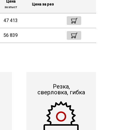
Цена
Цена за рез
за хлыст
47 413
56 839
Резка,
сверловка, гибка