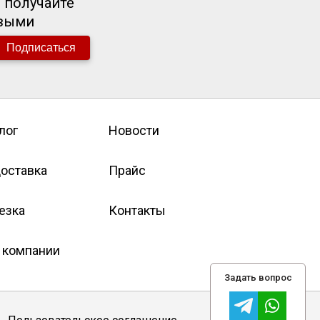
 получайте
рвыми
Подписаться
лог
Новости
оставка
Прайс
езка
Контакты
 компании
Задать вопрос