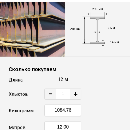
Лист
299 мм
Уголок
9 мм
298 мм
Балка
14 мм
Швеллер
Сколько покупаем
Квадрат
12 м
Длина
Полоса
−
+
Хлыстов
Катанка
Килограмм
Круг
Метров