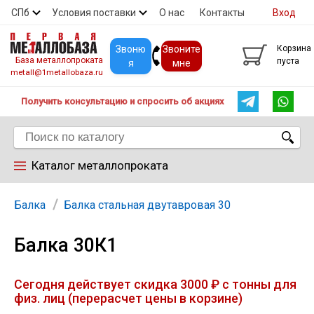
СПб
Условия поставки
О нас
Контакты
Вход
Скидки
Прайс
Покупателям
Контакты
Звоню
Звоните
Корзина
База металлопроката
пуста
я
мне
metall@1metallobaza.ru
Получить консультацию и спросить об акциях
Каталог металлопроката
Арматура
Балка
Балка стальная двутавровая 30
Балка 30К1
Труба профильная
Сегодня действует скидка 3000 ₽ с тонны для
Труба
физ. лиц (перерасчет цены в корзине)