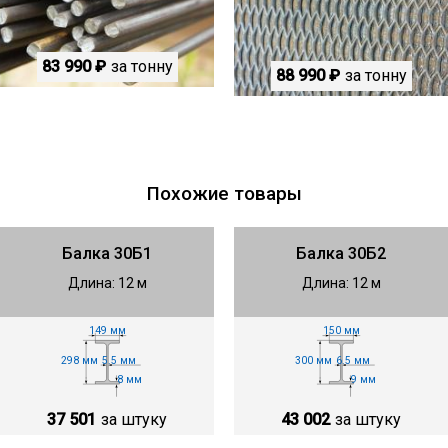
83 990 ₽
за тонну
88 990 ₽
за тонну
Похожие товары
Балка 30Б1
Балка 30Б2
Длина: 12 м
Длина: 12 м
149 мм
150 мм
298 мм
300 мм
5.5 мм
6.5 мм
8 мм
9 мм
37 501
за штуку
43 002
за штуку