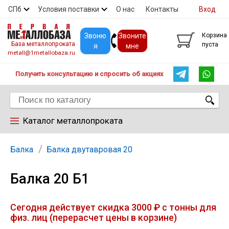
СПб
Условия поставки
О нас
Контакты
Вход
Скидки
Прайс
Покупателям
Контакты
Звоню
Звоните
Корзина
База металлопроката
пуста
я
мне
metall@1metallobaza.ru
Получить консультацию и спросить об акциях
Каталог металлопроката
Арматура
Балка
Балка двутавровая 20
Балка 20 Б1
Труба профильная
Сегодня действует скидка 3000 ₽ с тонны для
Труба
физ. лиц (перерасчет цены в корзине)