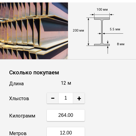
Лист
100 мм
Уголок
5.5 мм
200 мм
Балка
8 мм
Швеллер
Сколько покупаем
Квадрат
12 м
Длина
Полоса
−
+
Хлыстов
Катанка
Килограмм
Круг
Метров