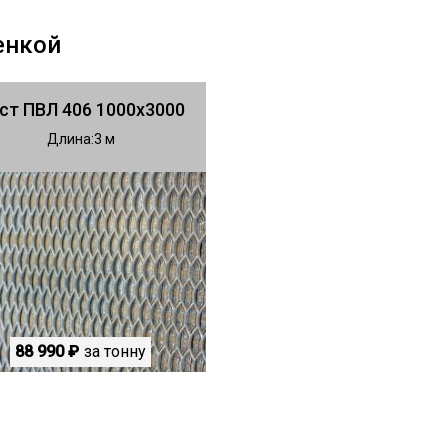
енкой
ст ПВЛ 406 1000х3000
Длина
3
88 990 ₽
за тонну