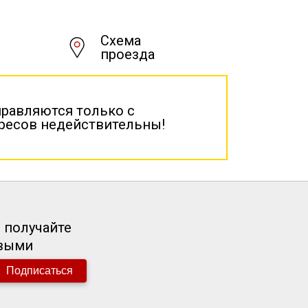
Схема
проезда
правляются только с
дресов недействительны!
 получайте
рвыми
Подписаться