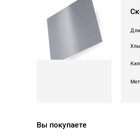
Ск
Дли
Хлы
Кил
Мет
Вы покупаете