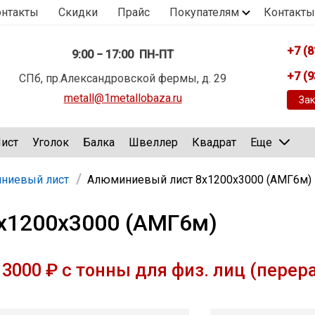
онтакты
Скидки
Прайс
Покупателям
Контакты
+7 (8
9:00 − 17:00 ПН-ПТ
+7 (9
СПб, пр.Александровской фермы, д. 29
metall@1metallobaza.ru
Зак
ист
Уголок
Балка
Швеллер
Квадрат
Еще
ниевый лист
Алюминиевый лист 8х1200х3000 (АМГ6м)
х1200х3000 (АМГ6м)
3000 ₽ с тонны для физ. лиц (перер