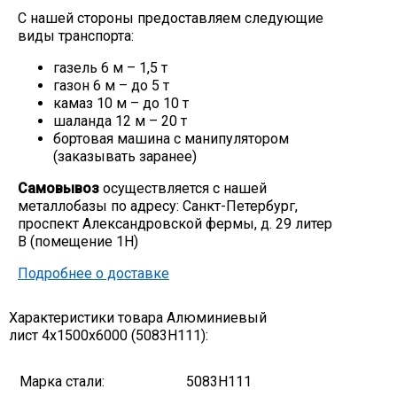
С нашей стороны предоставляем следующие
Скобо-гибочные изделия
виды транспорта:
газель 6 м – 1,5 т
Остальное
газон 6 м – до 5 т
камаз 10 м – до 10 т
шаланда 12 м – 20 т
Нержавейка
бортовая машина с манипулятором
(заказывать заранее)
Алюминиевый прокат
Самовывоз
осуществляется с нашей
металлобазы по адресу: Санкт-Петербург,
проспект Александровской фермы, д. 29 литер
В (помещение 1Н)
Подробнее о доставке
Характеристики товара Алюминиевый
лист 4х1500х6000 (5083Н111):
Марка стали:
5083H111