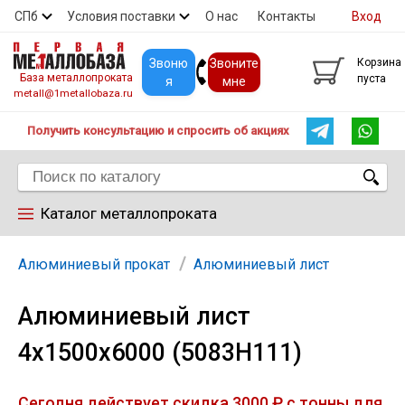
СПб
Условия поставки
О нас
Контакты
Вход
Скидки
Прайс
Покупателям
Контакты
Звоню
Звоните
Корзина
База металлопроката
пуста
я
мне
metall@1metallobaza.ru
Получить консультацию и спросить об акциях
Каталог металлопроката
Арматура
Алюминиевый прокат
Алюминиевый лист
Алюминиевый лист
Труба профильная
4х1500х6000 (5083Н111)
Труба
Сегодня действует скидка 3000 ₽ с тонны для