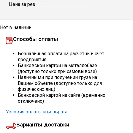
Цена за рез
Профлист
Нет в наличии
Винтовые сваи
Способы оплаты
Столбы заборные
Безналичная оплата на расчетный счет
предприятия
Банковской картой на металлобазе
(доступно только при самовывозе)
Сетка кладочная
Наличными при получении груза на
Вашем объекте (доступно только для
физических лиц)
Круги абразивные
Банковской картой на сайте (временно
отключено)
Электроды
Условия оплаты и возврата
Варианты доставки
Проволока