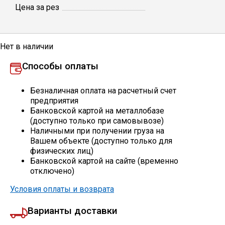
Цена за рез
Профлист
Нет в наличии
Винтовые сваи
Способы оплаты
Столбы заборные
Безналичная оплата на расчетный счет
предприятия
Банковской картой на металлобазе
(доступно только при самовывозе)
Сетка кладочная
Наличными при получении груза на
Вашем объекте (доступно только для
физических лиц)
Круги абразивные
Банковской картой на сайте (временно
отключено)
Электроды
Условия оплаты и возврата
Варианты доставки
Проволока