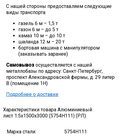
С нашей стороны предоставляем следующие
Скобо-гибочные изделия
виды транспорта:
газель 6 м – 1,5 т
Остальное
газон 6 м – до 5 т
камаз 10 м – до 10 т
шаланда 12 м – 20 т
Нержавейка
бортовая машина с манипулятором
(заказывать заранее)
Алюминиевый прокат
Самовывоз
осуществляется с нашей
металлобазы по адресу: Санкт-Петербург,
проспект Александровской фермы, д. 29 литер
В (помещение 1Н)
Подробнее о доставке
Характеристики товара Алюминиевый
лист 1.5х1500х3000 (5754Н111) (РЛ):
Марка стали:
5754Н111