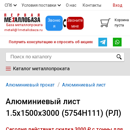
СПб
Условия поставки
О нас
Контакты
Вход
Скидки
Прайс
Покупателям
Контакты
Звоню
Звоните
Корзина
База металлопроката
пуста
я
мне
metall@1metallobaza.ru
Получить консультацию и спросить об акциях
Каталог металлопроката
Арматура
Алюминиевый прокат
Алюминиевый лист
Алюминиевый лист
Труба профильная
1.5х1500х3000 (5754Н111) (РЛ)
Труба
Сегодня действует скидка 3000 ₽ с тонны для