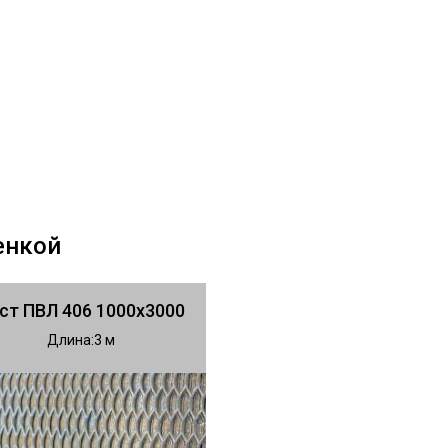
енкой
ст ПВЛ 406 1000х3000
Длина
3