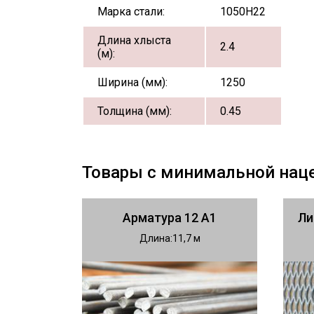
Марка стали:
1050Н22
Длина хлыста
2.4
(м):
Ширина (мм):
1250
Толщина (мм):
0.45
Товары с минимальной нац
Арматура 12 А1
Ли
Длина
11,7