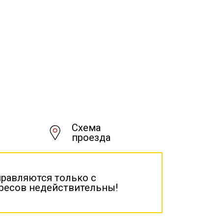
Схема
проезда
правляются только с
дресов недействительны!