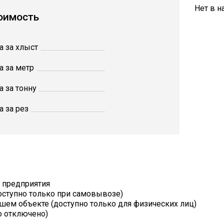
Нет в н
оимость
а за хлыст
а за метр
а за тонну
а за рез
т предприятия
оступно только при самовывозе)
шем объекте (доступно только для физических лиц)
о отключено)