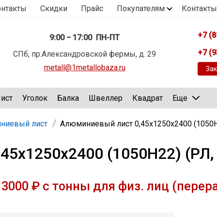
онтакты
Скидки
Прайс
Покупателям
Контакты
+7 (8
9:00 − 17:00 ПН-ПТ
+7 (9
СПб, пр.Александровской фермы, д. 29
metall@1metallobaza.ru
Зак
ист
Уголок
Балка
Швеллер
Квадрат
Еще
ниевый лист
Алюминиевый лист 0,45х1250х2400 (1050Н2
5х1250х2400 (1050Н22) (РЛ, 
3000 ₽ с тонны для физ. лиц (перер