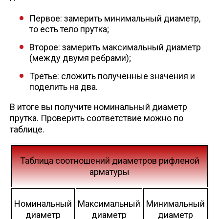
Скобо-гибочные изделия
Первое: замерить минимальный диаметр,
то есть тело прутка;
Остальное
Второе: замерить максимальный диаметр
(между двумя ребрами);
Нержавейка
Третье: сложить полученные значения и
поделить на два.
Алюминиевый прокат
В итоге вы получите номинальный диаметр
прутка. Проверить соответствие можно по
таблице.
Таблица соотношений диаметров рифленой
арматуры
Номинальный
Максимальный
Минимальный
диаметр
диаметр
диаметр