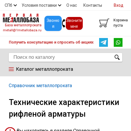
СПб
Условия поставки
О нас
Контакты
Вход
Скидки
Прайс
Покупателям
Контакты
Звоню
Звоните
Корзина
База металлопроката
пуста
я
мне
metall@1metallobaza.ru
Получить консультацию и спросить об акциях
Каталог металлопроката
Арматура
Справочник металлопроката
Технические характеристики
Труба профильная
рифленой арматуры
Труба
Вы находитесь в разделе Справочной