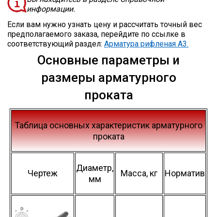
информации.
Лист
Если вам нужно узнать цену и рассчитать точный вес
предполагаемого заказа, перейдите по ссылке в
Уголок
соответствующий раздел:
Арматура рифленая А3.
Основные параметры и
Балка
размеры арматурного
проката
Швеллер
Квадрат
Таблица основных характеристик арматурного
проката
Полоса
Диаметр,
Чертеж
Масса, кг
Норматив
мм
Катанка
Круг