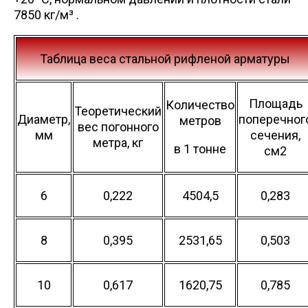
7850 кг/м³ .
Таблица веса стальной рифленой арматуры
Площадь
Количество
Теоретический
Диаметр,
поперечног
метров
вес погонного
мм
сечения,
метра, кг
в 1 тонне
см2
6
0,222
4504,5
0,283
8
0,395
2531,65
0,503
10
0,617
1620,75
0,785