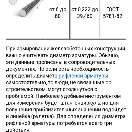
от 6 до
от 0,222 до
ГОСТ
Профлист
80
39,460
5781-82
Винтовые сваи
При армировании железобетонных конструкций
Столбы заборные
важно учитывать диаметр арматуры. Обычно,
эти данные прописаны в сопроводительных
документах. Но если есть необходимость
Сетка кладочная
определить диаметр
рифленой арматуры
самостоятельно, то люди, не связанные со
Круги абразивные
строительством, могут столкнуться с
проблемой. Наиболее удобным инструментом
для измерения будет штангенциркуль, но для
Электроды
получения приблизительных значений подойдет
и линейка (рулетка). Для определения диаметра
рифленой арматуры потребуется всего три
Проволока
действия: