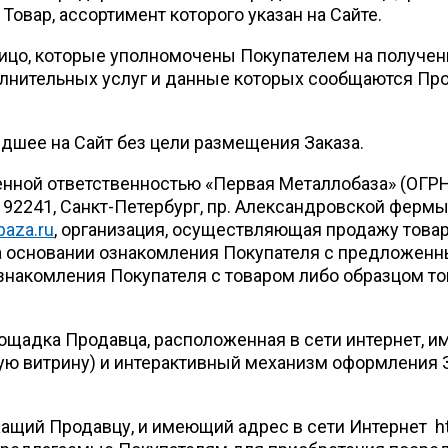
овар, ассортимент которого указан на Сайте.
ицо, которые уполномочены Покупателем на получени
олнительных услуг и данные которых сообщаются Пр
дшее на Сайт без цели размещения Заказа.
нной ответственностью «Первая Металлобаза» (ОГРН
192241, Санкт-Петербург, пр. Александровской фермы,
baza.ru
, организация, осуществляющая продажу товар
а основании ознакомления Покупателя с предложенн
ознакомления Покупателя с товаром либо образцом то
ощадка Продавца, расположенная в сети интернет, 
ую витрину) и интерактивный механизм оформления З
.
ащий Продавцу, и имеющий адрес в сети Интернет htt