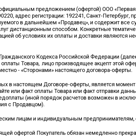
официальным предложением (офертой) ООО «Первая 
220, адрес регистрации: 192241, Санкт-Петербург, п
нуемого в дальнейшем «Продавец», и содержит все 
слуг дистанционным способом. Конкретные тематиче
ацией об условиях их оплаты и доставки являются н
37 Гражданского Кодекса Российской Федерации (дале
оплаты Товара, лицо производящее акцепт этой офер
местно - «Сторонами» настоящего договора-оферты.
ных в настоящем Договоре-оферты, является момен
айте или факт оплаты Товара или факт отправки данн
едоплаты (иной порядок расчетов возможен в исклю
ия с Продавцом).
еским лицам и индивидуальным предпринимателям, 
оящей офертой Покупатель обязан немедленно прекра