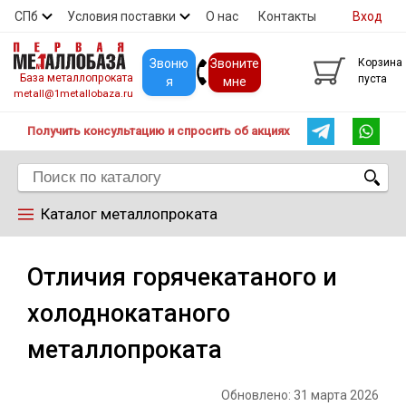
СПб
Условия поставки
О нас
Контакты
Вход
Скидки
Прайс
Покупателям
Контакты
Звоню
Звоните
Корзина
База металлопроката
пуста
я
мне
metall@1metallobaza.ru
Получить консультацию и спросить об акциях
Каталог металлопроката
Арматура
Отличия горячекатаного и
холоднокатаного
Труба профильная
металлопроката
Труба
Обновлено: 31 марта 2026