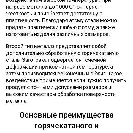
нагреве металла до 1000 C°, он теряет
жесткость и приобретает достаточную
Профлист
пластичность. Благодаря этому стали можно
придать практически любую форму, а также
Винтовые сваи
изготовить изделия различных размеров.
Второй тип металла представляет собой
Столбы заборные
дополнительно обработанную горячекатаную
сталь. Заготовка подвергается точечной
деформации при комнатной температуре, а
Сетка кладочная
затем производится ее конечный обжиг. Такое
воздействие применяется если нужно получить
продукт с точными допусками размеров и
Круги абразивные
высоким качеством обработки поверхности
металла.
Электроды
Основные преимущества
Проволока
горячекатаного и