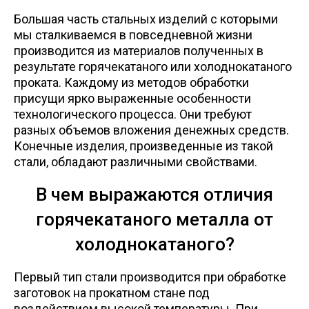
Лист
Большая часть стальных изделий с которыми
мы сталкиваемся в повседневной жизни
производится из материалов полученных в
Уголок
результате горячекатаного или холоднокатаного
проката. Каждому из методов обработки
Балка
присущи ярко выраженные особенности
технологического процесса. Они требуют
разных объемов вложения денежных средств.
Швеллер
Конечные изделия, произведенные из такой
стали, обладают различными свойствами.
Квадрат
В чем выражаются отличия
горячекатаного металла от
Полоса
холоднокатаного?
Катанка
Первый тип стали производится при обработке
заготовок на прокатном стане под
Круг
воздействием высокой температуры. При