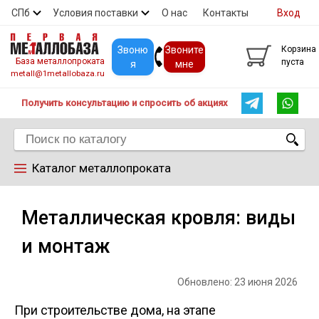
СПб
Условия поставки
О нас
Контакты
Вход
Скидки
Прайс
Покупателям
Контакты
Звоню
Звоните
Корзина
База металлопроката
пуста
я
мне
metall@1metallobaza.ru
Получить консультацию и спросить об акциях
Каталог металлопроката
Арматура
Металлическая кровля: виды
и монтаж
Труба профильная
Обновлено: 23 июня 2026
Труба
При строительстве дома, на этапе