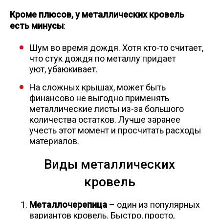
Скобо-гибочные изделия
Кроме плюсов, у металлических кровель
есть минусы
:
Остальное
Шум во время дождя. Хотя кто-то считает,
что стук дождя по металлу придает
уют, убаюкивает.
Нержавейка
На сложных крышах, может быть
финансово не выгодно применять
Алюминиевый прокат
металлические листы из-за большого
количества остатков. Лучше заранее
учесть этот момент и просчитать расходы
материалов.
Виды металлических
кровель
Металлочерепица
– один из популярных
вариантов кровель. Быстро, просто,