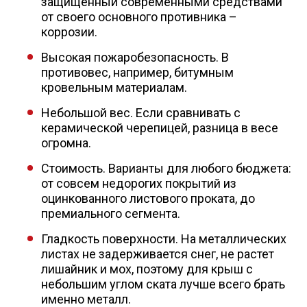
защищенный современными средствами
от своего основного противника –
коррозии.
Профлист
Высокая пожаробезопасность. В
противовес, например, битумным
Винтовые сваи
кровельным материалам.
Небольшой вес. Если сравнивать с
Столбы заборные
керамической черепицей, разница в весе
огромна.
Стоимость. Варианты для любого бюджета:
Сетка кладочная
от совсем недорогих покрытий из
оцинкованного листового проката, до
Круги абразивные
премиального сегмента.
Гладкость поверхности. На металлических
Электроды
листах не задерживается снег, не растет
лишайник и мох, поэтому для крыш с
небольшим углом ската лучше всего брать
Проволока
именно металл.