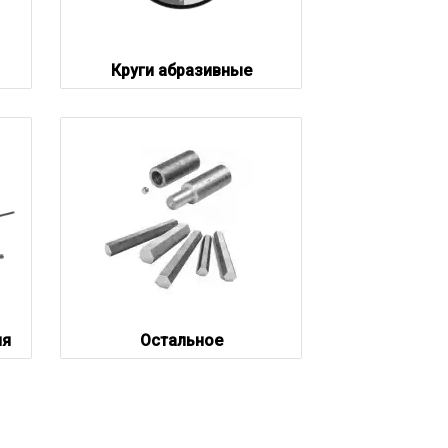
Круги абразивные
ия
Остальное