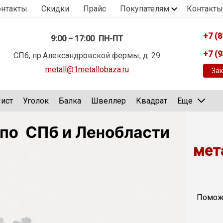
онтакты
Скидки
Прайс
Покупателям
Контакты
+7 (8
9:00 − 17:00 ПН-ПТ
+7 (9
СПб, пр.Александровской фермы, д. 29
metall@1metallobaza.ru
Зак
ист
Уголок
Балка
Швеллер
Квадрат
Еще
мет
Поможе