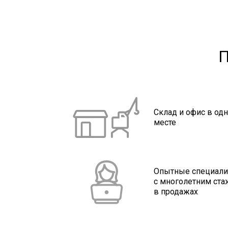
П
Склад и офис в од
месте
Опытные специал
с многолетним ст
в продажах