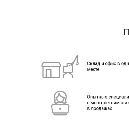
П
Склад и офис в од
месте
Опытные специал
с многолетним ст
в продажах