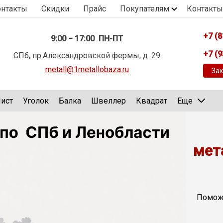
онтакты
Скидки
Прайс
Покупателям
Контакты
+7 (8
9:00 − 17:00 ПН-ПТ
+7 (9
СПб, пр.Александровской фермы, д. 29
metall@1metallobaza.ru
Зак
ист
Уголок
Балка
Швеллер
Квадрат
Еще
мет
Поможе