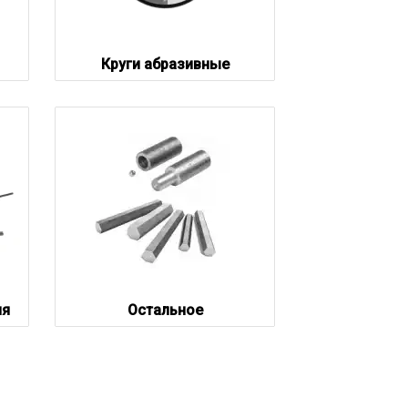
Круги абразивные
ия
Остальное