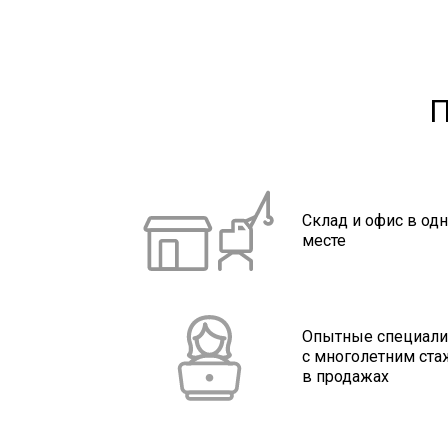
П
Склад и офис в од
месте
Опытные специал
с многолетним ст
в продажах