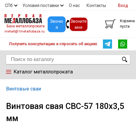
СПб
Условия поставки
О нас
Контакты
Вход
Скидки
Прайс
Покупателям
Контакты
Звоню
Звоните
Корзина
База металлопроката
пуста
я
мне
metall@1metallobaza.ru
Получить консультацию и спросить об акциях
Каталог металлопроката
Арматура
Винтовые сваи
Винтовая свая СВС-57 180х3,5
Труба профильная
мм
Труба