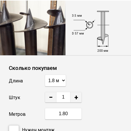
Лист
3.5 мм
Уголок
D 57 мм
Балка
200 мм
Швеллер
Сколько покупаем
Квадрат
Длина
Полоса
−
+
Штук
Катанка
Метров
Круг
Нужен монтаж