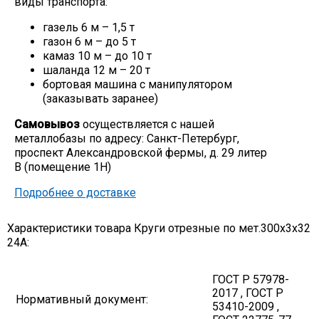
виды транспорта:
Скобо-гибочные изделия
газель 6 м – 1,5 т
газон 6 м – до 5 т
камаз 10 м – до 10 т
Остальное
шаланда 12 м – 20 т
бортовая машина с манипулятором
(заказывать заранее)
Нержавейка
Самовывоз
осуществляется с нашей
металлобазы по адресу: Санкт-Петербург,
Алюминиевый прокат
проспект Александровской фермы, д. 29 литер
В (помещение 1Н)
Подробнее о доставке
Характеристики товара Круги отрезные по мет.300х3х32
24A:
ГОСТ Р 57978-
2017 , ГОСТ Р
Нормативный документ:
53410-2009 ,