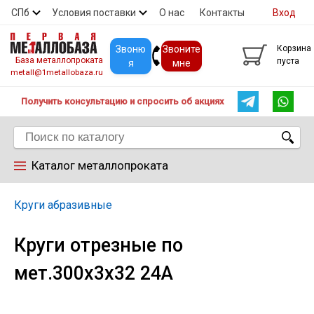
СПб
Условия поставки
О нас
Контакты
Вход
Скидки
Прайс
Покупателям
Контакты
Звоню
Звоните
Корзина
База металлопроката
пуста
я
мне
metall@1metallobaza.ru
Получить консультацию и спросить об акциях
Каталог металлопроката
Арматура
Круги абразивные
Круги отрезные по
Труба профильная
мет.300х3х32 24A
Труба