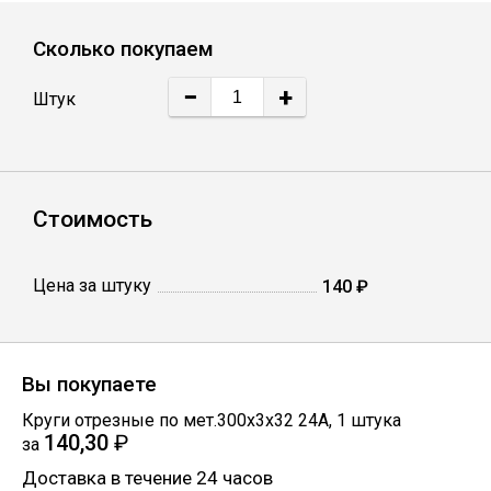
Лист
Сколько покупаем
Уголок
−
+
Штук
Балка
Стоимость
Швеллер
Квадрат
Цена за штуку
140 ₽
Полоса
Вы покупаете
Катанка
Круги отрезные по мет.300х3х32 24A
,
1
штука
140,30
₽
за
Доставка в течение 24 часов
Круг