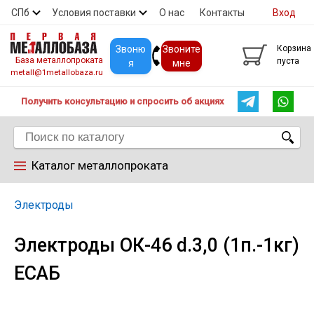
СПб
Условия поставки
О нас
Контакты
Вход
Скидки
Прайс
Покупателям
Контакты
Звоню
Звоните
Корзина
База металлопроката
пуста
я
мне
metall@1metallobaza.ru
Получить консультацию и спросить об акциях
Каталог металлопроката
Арматура
Электроды
Электроды ОК-46 d.3,0 (1п.-1кг)
Труба профильная
EСАБ
Труба