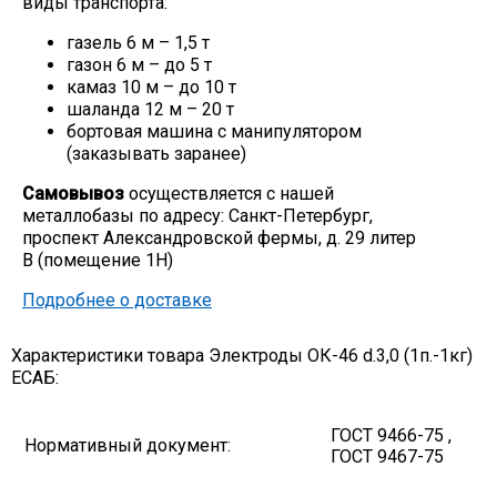
виды транспорта:
Скобо-гибочные изделия
газель 6 м – 1,5 т
газон 6 м – до 5 т
камаз 10 м – до 10 т
Остальное
шаланда 12 м – 20 т
бортовая машина с манипулятором
(заказывать заранее)
Нержавейка
Самовывоз
осуществляется с нашей
металлобазы по адресу: Санкт-Петербург,
Алюминиевый прокат
проспект Александровской фермы, д. 29 литер
В (помещение 1Н)
Подробнее о доставке
Характеристики товара Электроды ОК-46 d.3,0 (1п.-1кг)
EСАБ:
ГОСТ 9466-75 ,
Нормативный документ:
ГОСТ 9467-75