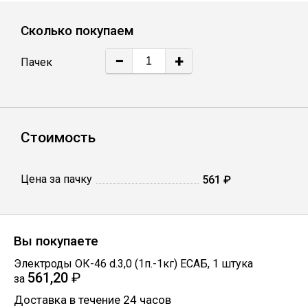
Лист
Сколько покупаем
Уголок
−
+
Пачек
Балка
Стоимость
Швеллер
Квадрат
Цена за пачку
561 ₽
Полоса
Вы покупаете
Катанка
Электроды ОК-46 d.3,0 (1п.-1кг) EСАБ
,
1
штука
561,20
₽
за
Доставка в течение 24 часов
Круг